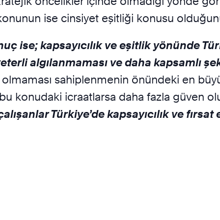
tratejik öncelikler içinde olmadığı yönde gör
konunun ise cinsiyet eşitliği konusu olduğunun 
ç ise; kapsayıcılık ve eşitlik yönünde Tür
terli algılanmaması ve daha kapsamlı şeki
çası olmaması sahiplenmenin önündeki en büyü
bu konudaki icraatlarsa daha fazla güven o
alışanlar Türkiye’de kapsayıcılık ve fırsa