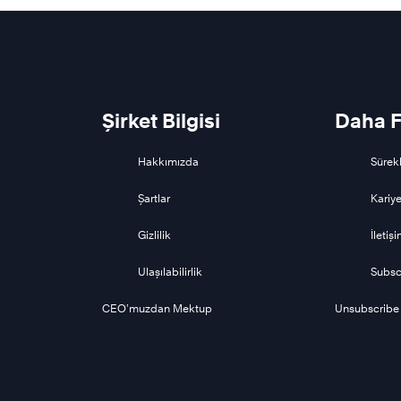
Şirket Bilgisi
Daha F
Hakkımızda
Sürekl
Şartlar
Kariye
Gizlilik
İletiş
Ulaşılabilirlik
Subsc
CEO’muzdan Mektup
Unsubscribe