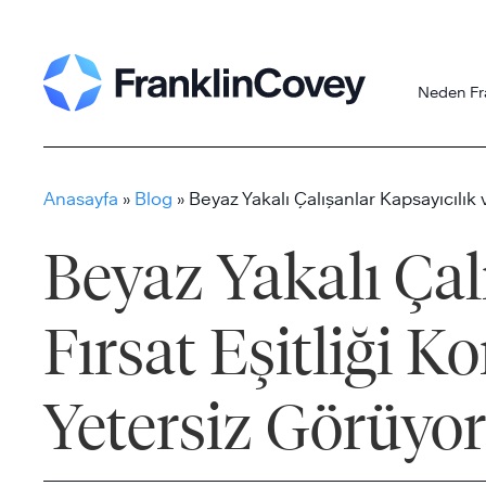
Skip
to
content
Neden Fr
Anasayfa
»
Blog
»
Beyaz Yakalı Çalışanlar Kapsayıcılık 
Beyaz Yakalı Çal
Fırsat Eşitliği 
Yetersiz Görüyor