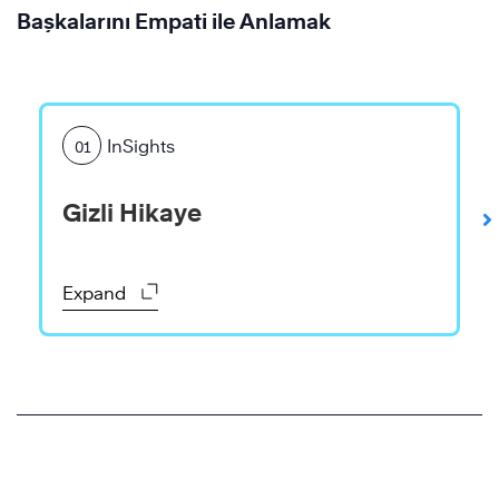
Daha
Başkalarını Empati ile Anlamak
Fazla
Bilgi
Edinin
InSights
01
Gizli Hikaye
Daha
Fazla
Bilgi
Expand
Edinin
Daha
Fazla