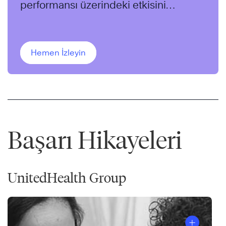
performansı üzerindeki etkisini
keşfedin ve iş yerinde önyargıyı nasıl
belirleyeceğinizi ve ele alacağınızı
öğrenin.
Hemen İzleyin
Başarı Hikayeleri
UnitedHealth Group