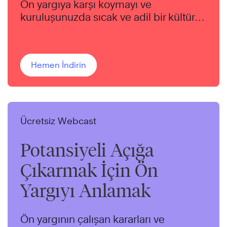
Ön yargıya karşı koymayı ve
kuruluşunuzda sıcak ve adil bir kültür
oluşturmayı öğrenin.
Hemen İndirin
Ücretsiz Webcast
Potansiyeli Açığa
Çıkarmak İçin Ön
Yargıyı Anlamak
Ön yargının çalışan kararları ve