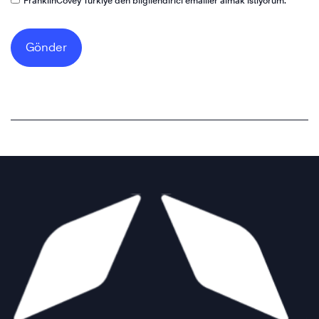
FranklinCovey Türkiye’den bilgilendirici emailler almak istiyorum.